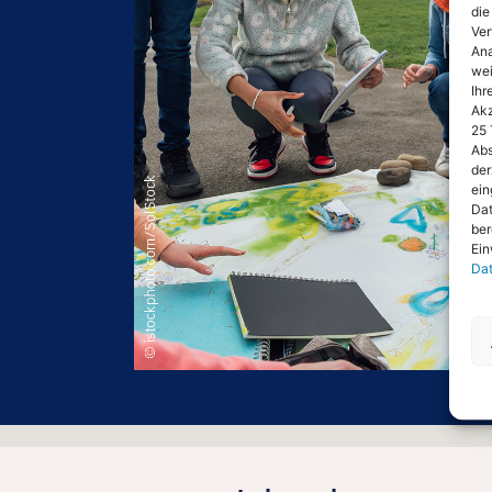
die
Ver
Ana
wei
Ihr
Akz
25 
Abs
der
ein
Dat
ber
Ein
Dat