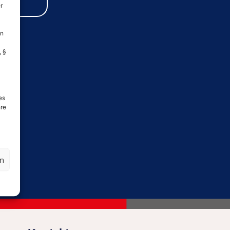
r
en
, §
es
hre
en