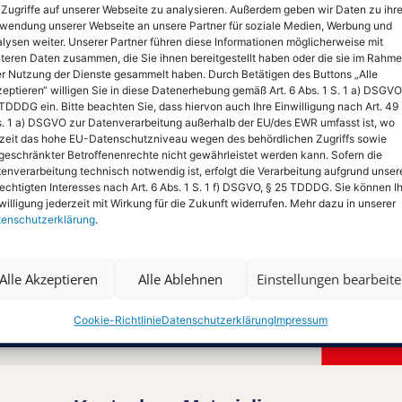
 Zugriffe auf unserer Webseite zu analysieren. Außerdem geben wir Daten zu ihre
wendung unserer Webseite an unsere Partner für soziale Medien, Werbung und
lysen weiter. Unserer Partner führen diese Informationen möglicherweise mit
teren Daten zusammen, die Sie ihnen bereitgestellt haben oder die sie im Rahm
er Nutzung der Dienste gesammelt haben. Durch Betätigen des Buttons „Alle
eptieren“ willigen Sie in diese Datenerhebung gemäß Art. 6 Abs. 1 S. 1 a) DSGVO
TDDDG ein. Bitte beachten Sie, dass hiervon auch Ihre Einwilligung nach Art. 49
. 1 a) DSGVO zur Datenverarbeitung außerhalb der EU/des EWR umfasst ist, wo
zeit das hohe EU-Datenschutzniveau wegen des behördlichen Zugriffs sowie
geschränkter Betroffenenrechte nicht gewährleistet werden kann. Sofern die
enverarbeitung technisch notwendig ist, erfolgt die Verarbeitung aufgrund unser
echtigten Interesses nach Art. 6 Abs. 1 S. 1 f) DSGVO, § 25 TDDDG. Sie können I
willigung jederzeit mit Wirkung für die Zukunft widerrufen. Mehr dazu in unserer
enschutzerklärung
.
Alle Akzeptieren
Alle Ablehnen
Einstellungen bearbeit
Cookie-Richtlinie
Datenschutzerklärung
Impressum